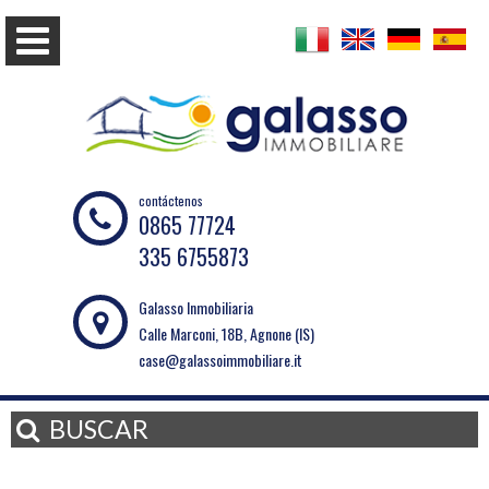
contáctenos
0865 77724
335 6755873
Galasso Inmobiliaria
Calle Marconi, 18B, Agnone (IS)
case@galassoimmobiliare.it
BUSCAR