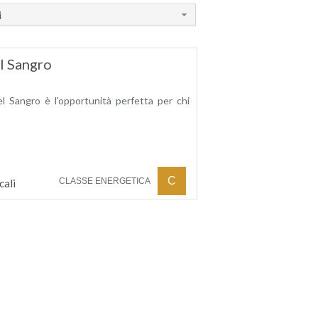
i
l Sangro
l Sangro è l'opportunità perfetta per chi
C
CLASSE ENERGETICA
cali