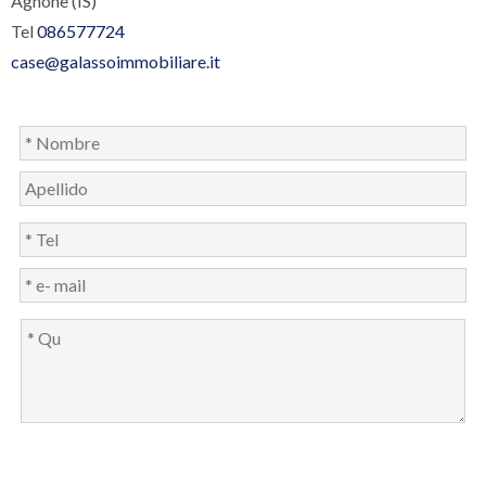
Agnone (IS)
Tel
086577724
case@galassoimmobiliare.it