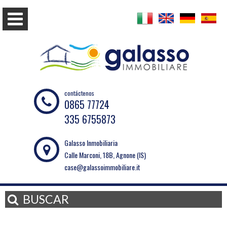
contáctenos
0865 77724
335 6755873
Galasso Inmobiliaria
Calle Marconi, 18B, Agnone (IS)
case@galassoimmobiliare.it
BUSCAR