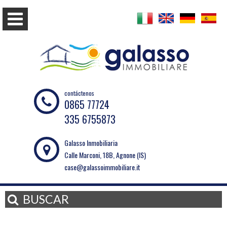
contáctenos
0865 77724
335 6755873
Galasso Inmobiliaria
Calle Marconi, 18B, Agnone (IS)
case@galassoimmobiliare.it
BUSCAR