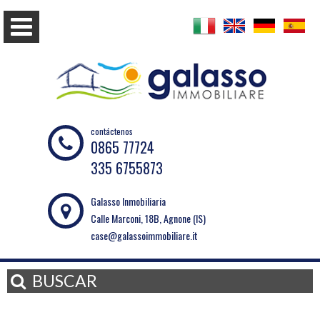
contáctenos
0865 77724
335 6755873
Galasso Inmobiliaria
Calle Marconi, 18B, Agnone (IS)
case@galassoimmobiliare.it
BUSCAR