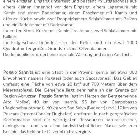
einem einzigen Eingang unterteilt und besteht im Erdgeschoss aus
einem kleinen Innenhof vor dem Eingang, einem Lagerraum mit
Kamin und einem Badezimmer, einem Esszimmer mit Kamin und
offener Küche sowie zwei Doppelzimmern Schlafzimmer mit Balkon
und ein Badezimmer mit Badewanne.
Im ersten Stock Küche mit Kamin, Esszimmer, zwei Schlafzimmer mit
Balkon.
Im Erdgeschoss befindet sich der Keller und ein etwa 1000
Quadratmeter großes Grundstück mit Olivenbäumen.
Die Immobilie erfordert eine normale Wartung und einen Anstrich.
Poggio Sannita
ist eine Stadt in der Provinz Isernia mit etwa 800
Einwohnern namens Poggesi (oder auch Caccavonesi). Das Gebiet
umfasst eine Fläche von etwa 20 km² auf 700 Metern über dem
Meeresspiegel. Die Gemeinde liegt sehr nahe an der Grenze zur
Region Abruzzen.
Poggio Sannita
liegt im Herzen der Berggemeinde
Alto Molise", 40 km von Isernia, 55 km von Campobasso
(Regionalhauptstadt), 60 km von San Salvo (Badeort) und 110 km von
Pescara (internationaler Flughafen) entfernt. Je nach geografischer
Konformation sind die wichtigsten Ressourcen naturalistischer,
ökologischer und vor allem landwirtschaftlicher Natur, wie zum
Beispiel das bekannte Olivenöl extra vergine.