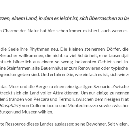
n, einem Land, in dem es leicht ist, sich überraschen zu la
en Charme der Natur hat hier schon immer existiert, auch wenn es
 die Seele ihre Rhythmen neu. Die kleinen steinernen Dörfer, di
esucher willkommen, die nicht so viel Schönheit, eine tausendjä
tisch bäuerlich aus einem so wenig bekannten Gebiet sind. In 
öne Steinfarmen, alte Bauernhäuser zum Renovieren oder typische
nd umgeben sind. Und erfahren Sie, wie einfach es ist, sich wie z
 das Meer und die Berge zu einem einzigartigen Szenario. Zwische
treckt sich ein Land voller Attraktionen. Um nur einige zu nenne
en Stränden von Pescara und Termoli, zwischen dem riesigen Nat
Biosphäre
) von Collemeluccio und Montedimezzo sowie zwischen
, Burgen und Museen wählen.
te Ressource dieses Landes auslassen: seine Bewohner. Seit vielen