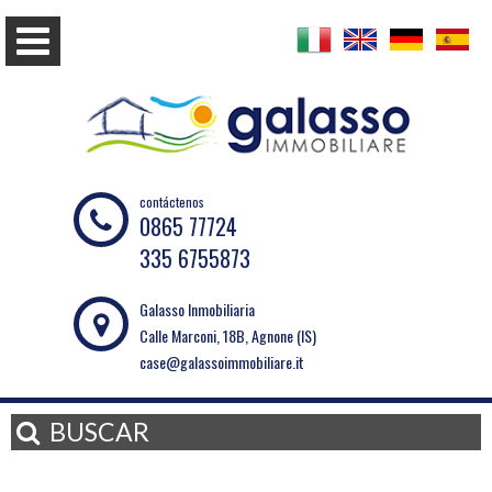
contáctenos
0865 77724
335 6755873
Galasso Inmobiliaria
Calle Marconi, 18B, Agnone (IS)
case@galassoimmobiliare.it
BUSCAR