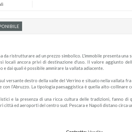
li
PONIBILE
sa da ristrutturare ad un prezzo simbolico. L'immobile presenta una su
osi locali ancora privi di destinazione d'uso. Il valore aggiunto del
no e dai quali è possibile ammirare la vallata adiacente.
l versante destro della valle del Verrino e situato nella vallata fr
 con l’Abruzzo. La tipologia paesaggistica è quella alto-collinare co
stici e la presenza di una ricca cultura delle tradizioni, fanno d
i città ed aeroporti del centro sud: Pescara e Napoli distano circa 