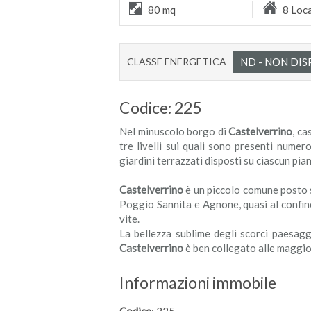
80 mq
8 Loca
CLASSE ENERGETICA
ND - NON DIS
Codice: 225
Nel minuscolo borgo di
Castelverrino
, ca
tre livelli sui quali sono presenti numer
giardini terrazzati disposti su ciascun pia
Castelverrino
è un piccolo comune posto su
Poggio Sannita e Agnone, quasi al confine
vite.
La bellezza sublime degli scorci paesaggi
Castelverrino
è ben collegato alle maggior
Informazioni immobile