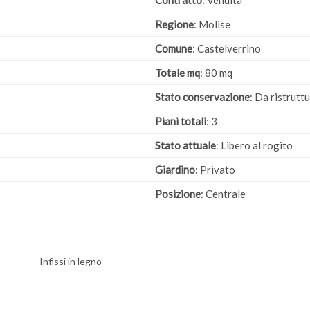
Contratto
: Vendita
Regione
: Molise
Comune
: Castelverrino
Totale mq
: 80 mq
Stato conservazione
: Da ristrutt
Piani totali
: 3
Stato attuale
: Libero al rogito
Giardino
: Privato
Posizione
: Centrale
Infissi in legno