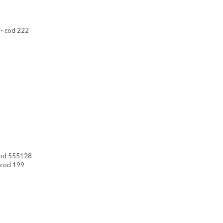
 - cod 222
 cod 555128
- cod 199