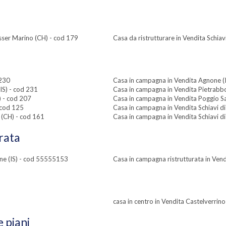
esser Marino (CH) - cod 179
Casa da ristrutturare in Vendita Schia
 230
Casa in campagna in Vendita Agnone (I
IS) - cod 231
Casa in campagna in Vendita Pietrabbo
) - cod 207
Casa in campagna in Vendita Poggio Sa
- cod 125
Casa in campagna in Vendita Schiavi d
 (CH) - cod 161
Casa in campagna in Vendita Schiavi d
rata
one (IS) - cod 55555153
Casa in campagna ristrutturata in Vend
casa in centro in Vendita Castelverrino
e piani