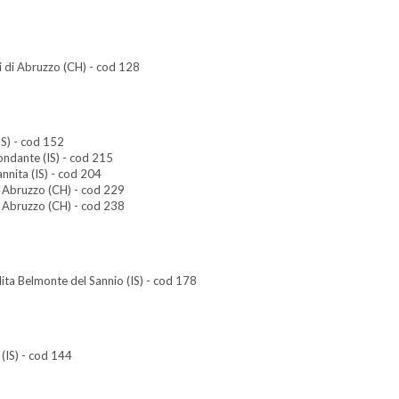
vi di Abruzzo (CH) - cod 128
S) - cod 152
ndante (IS) - cod 215
nnita (IS) - cod 204
i Abruzzo (CH) - cod 229
i Abruzzo (CH) - cod 238
ita Belmonte del Sannio (IS) - cod 178
 (IS) - cod 144