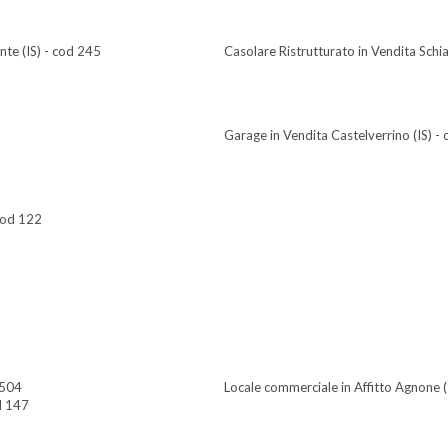
nte (IS) - cod 245
Casolare Ristrutturato in Vendita Schi
Garage in Vendita Castelverrino (IS) -
 cod 122
 504
Locale commerciale in Affitto Agnone (
d 147