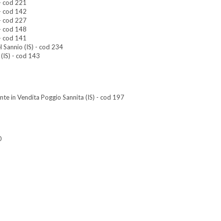
- cod 221
- cod 142
- cod 227
- cod 148
- cod 141
 Sannio (IS) - cod 234
(IS) - cod 143
e in Vendita Poggio Sannita (IS) - cod 197
0