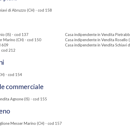
chiavi di Abruzzo (CH) - cod 158
io (IS) - cod 137
Casa indipendente in Vendita Pietrabb
er Marino (CH) - cod 150
Casa indipendente in Vendita Rosello 
d 609
Casa indipendente in Vendita Schiavi 
- cod 212
ni
(CH) - cod 154
ale commerciale
ndita Agnone (IS) - cod 155
reno
iglione Messer Marino (CH) - cod 157