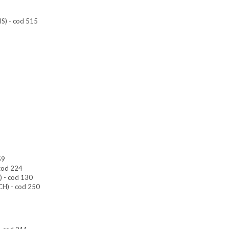
IS) - cod 515
59
 cod 224
) - cod 130
(CH) - cod 250