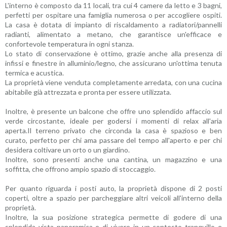
L'interno è composto da 11 locali, tra cui 4 camere da letto e 3 bagni,
perfetti per ospitare una famiglia numerosa o per accogliere ospiti.
La casa è dotata di impianto di riscaldamento a radiatori/pannelli
radianti, alimentato a metano, che garantisce un'efficace e
confortevole temperatura in ogni stanza.
Lo stato di conservazione è ottimo, grazie anche alla presenza di
infissi e finestre in alluminio/legno, che assicurano un'ottima tenuta
termica e acustica.
La proprietà viene venduta completamente arredata, con una cucina
abitabile già attrezzata e pronta per essere utilizzata.
Inoltre, è presente un balcone che offre uno splendido affaccio sul
verde circostante, ideale per godersi i momenti di relax all'aria
aperta.Il terreno privato che circonda la casa è spazioso e ben
curato, perfetto per chi ama passare del tempo all'aperto e per chi
desidera coltivare un orto o un giardino.
Inoltre, sono presenti anche una cantina, un magazzino e una
soffitta, che offrono ampio spazio di stoccaggio.
Per quanto riguarda i posti auto, la proprietà dispone di 2 posti
coperti, oltre a spazio per parcheggiare altri veicoli all'interno della
proprietà.
Inoltre, la sua posizione strategica permette di godere di una
splendida vista panoramica e di vivere in un contesto tranquillo e