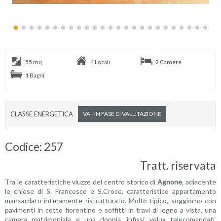
55 mq
4 Locali
2 Camere
1 Bagni
CLASSE ENERGETICA
VA - IN FASE DI VALUTAZIONE
Codice: 257
Tratt. riservata
Tra le caratteristiche viuzze del centro storico di
Agnone
, adiacente
le chiese di S. Francesco e S.Croce, caratteristico appartamento
mansardato interamente ristrutturato. Molto tipico, soggiorno con
pavimenti in cotto fiorentino e soffitti in travi di legno a vista, una
camera matrimoniale e una doppia, infissi velux telecomandati.