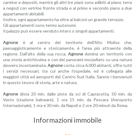
cantine e depositi, mentre gli altri tre piani sono adibiti al piano terra
a negozi con vetrine fronte strada e al primo e secondo piano a due
appartamenti abitabili.
Inoltre, ogni appartamento ha oltre ai balconi un grande terrazzo.
Gli appartamenti sono termo autonomi.
Il palazzo può essere venduto intero o singoli appartamenti.
Agnone
è al centro del territorio dell'Alto Molise che,
paesaggisticamente e storicamente, è l'area più attraente della
regione. Dall'alto della sua rocca,
Agnone
domina un territorio con
una storia antichissima e con dei panorami mozzafiato su una natura
davvero incontaminata.
Agnone
conta circa 6.000 abitanti, offre tutti
i servizi necessari, tra cui anche l'ospedale, ed è collegata alle
maggiori città ed aeroporti del Centro Sud Italia. Sarete i benvenuti
in questo tesoro di storia, arte e natura.
Agnone
dista 20 min. dalle piste da sci di Capracotta, 50 min. da
Vasto (stazione balneare), 1 ora 15 min. da Pescara (Aeroporto
Internazionale), 1 ora e 30 min. da Napoli e 2 ore 20 minuti da Roma.
Informazioni immobile