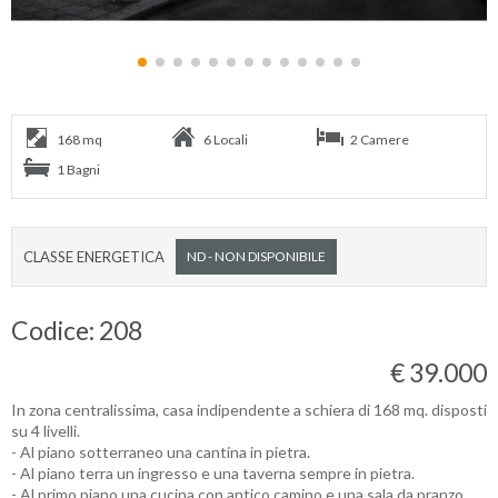
168 mq
6 Locali
2 Camere
1 Bagni
CLASSE ENERGETICA
ND - NON DISPONIBILE
Codice: 208
€ 39.000
In zona centralissima, casa indipendente a schiera di 168 mq. disposti
su 4 livelli.
- Al piano sotterraneo una cantina in pietra.
- Al piano terra un ingresso e una taverna sempre in pietra.
- Al primo piano una cucina con antico camino e una sala da pranzo.