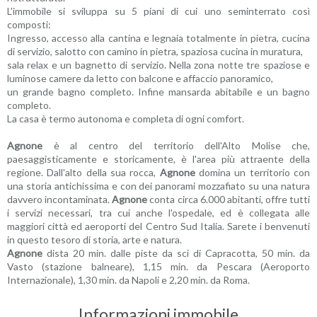
L'immobile si sviluppa su 5 piani di cui uno seminterrato così
composti:
Ingresso, accesso alla cantina e legnaia totalmente in pietra, cucina
di servizio, salotto con camino in pietra, spaziosa cucina in muratura,
sala relax e un bagnetto di servizio. Nella zona notte tre spaziose e
luminose camere da letto con balcone e affaccio panoramico,
un grande bagno completo. Infine mansarda abitabile e un bagno
completo.
La casa è termo autonoma e completa di ogni comfort.
Agnone
è al centro del territorio dell'Alto Molise che,
paesaggisticamente e storicamente, è l'area più attraente della
regione. Dall'alto della sua rocca,
Agnone
domina un territorio con
una storia antichissima e con dei panorami mozzafiato su una natura
davvero incontaminata.
Agnone
conta circa 6.000 abitanti, offre tutti
i servizi necessari, tra cui anche l'ospedale, ed è collegata alle
maggiori città ed aeroporti del Centro Sud Italia. Sarete i benvenuti
in questo tesoro di storia, arte e natura.
Agnone
dista 20 min. dalle piste da sci di Capracotta, 50 min. da
Vasto (stazione balneare), 1,15 min. da Pescara (Aeroporto
Internazionale), 1,30 min. da Napoli e 2,20 min. da Roma.
Informazioni immobile