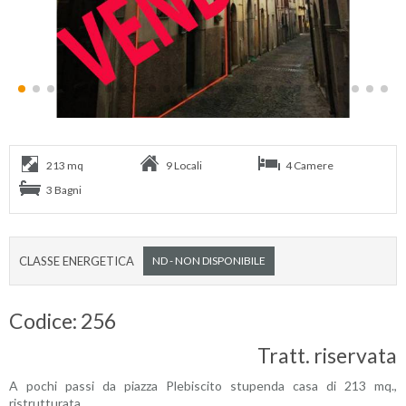
213 mq
9 Locali
4 Camere
3 Bagni
CLASSE ENERGETICA
ND - NON DISPONIBILE
Codice: 256
Tratt. riservata
A pochi passi da piazza Plebiscito stupenda casa di 213 mq.,
ristrutturata.