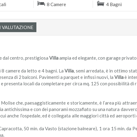
ali
8 Camere
4 Bagni
DI VALUTAZIONE
e dal centro, prestigiosa
Villa
ampia ed elegante, con garage privato, 
i 8 camere da letto e 4 bagni. La
Villa
, semi arredata, è in ottimo sta
senza di 2 balconi. Pavimenti a parquet e infissi nuovi, la
Villa
è inte
o e presenta locali da completare per circa mq. 125 con possibilità 
to Molise che, paesaggisticamente e storicamente, è l’area più attraen
ia antichissima e con dei panorami mozzafiato su una natura davver
ra cui anche l’ospedale, ed è collegata alle maggiori città ed aeroporti
i Capracotta, 50 min. da Vasto (stazione balneare), 1 ora 15 min. da 
ma.