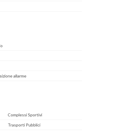
io
izione allarme
Complessi Sportivi
Trasporti Pubblici