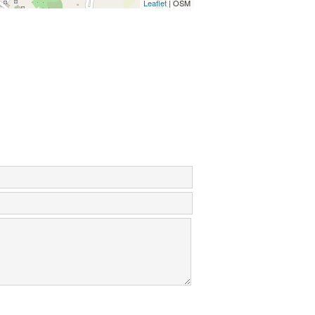
Leaflet
| OSM