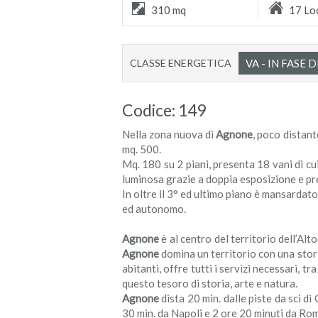
310 mq
17 Loc
CLASSE ENERGETICA
VA - IN FASE 
Codice: 149
Nella zona nuova di
Agnone
, poco distant
mq. 500.
Mq. 180 su 2 piani, presenta 18 vani di cu
luminosa grazie a doppia esposizione e pre
In oltre il 3° ed ultimo piano è mansardat
ed autonomo.
Agnone
è al centro del territorio dell’Al
Agnone
domina un territorio con una stor
abitanti, offre tutti i servizi necessari, t
questo tesoro di storia, arte e natura.
Agnone
dista 20 min. dalle piste da sci d
30 min. da Napoli e 2 ore 20 minuti da Ro