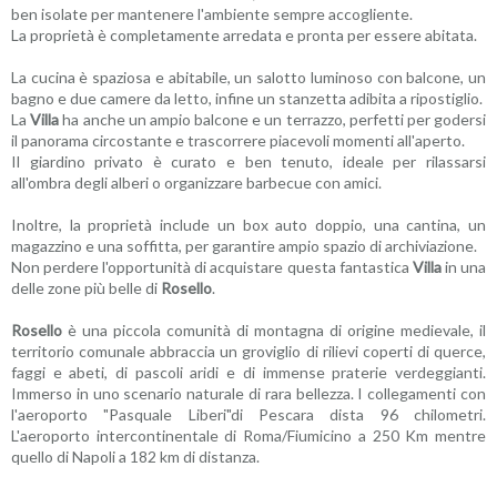
ben isolate per mantenere l'ambiente sempre accogliente.
La proprietà è completamente arredata e pronta per essere abitata.
La cucina è spaziosa e abitabile, un salotto luminoso con balcone, un
bagno e due camere da letto, infine un stanzetta adibita a ripostiglio.
La
Villa
ha anche un ampio balcone e un terrazzo, perfetti per godersi
il panorama circostante e trascorrere piacevoli momenti all'aperto.
Il giardino privato è curato e ben tenuto, ideale per rilassarsi
all'ombra degli alberi o organizzare barbecue con amici.
Inoltre, la proprietà include un box auto doppio, una cantina, un
magazzino e una soffitta, per garantire ampio spazio di archiviazione.
Non perdere l'opportunità di acquistare questa fantastica
Villa
in una
delle zone più belle di
Rosello
.
Rosello
è una piccola comunità di montagna di origine medievale, il
territorio comunale abbraccia un groviglio di rilievi coperti di querce,
faggi e abeti, di pascoli aridi e di immense praterie verdeggianti.
Immerso in uno scenario naturale di rara bellezza. I collegamenti con
l'aeroporto "Pasquale Liberi"di Pescara dista 96 chilometri.
L'aeroporto intercontinentale di Roma/Fiumicino a 250 Km mentre
quello di Napoli a 182 km di distanza.