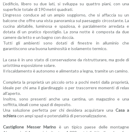
L'edificio, libero su due lati, si sviluppa su quattro piani, con una
superficie totale di 190 metri quadrati.
L'ingresso conduce ad un ampio soggiorno, che si affaccia su un
balcone che offre una vista panoramica sul paesaggio circostante. La
cucina abitabile, luminosa e spaziosa, è parzialmente arredata e
dotata di un pratico ripostiglio. La zona notte è composta da due
camere da letto e un bagno con doccia.
Tutti gli ambienti sono dotati di finestre in alluminio che
garantiscono una buona luminosità e isolamento termico.
La casa è in uno stato di conservazione da ristrutturare, ma gode di
un'ottima esposizione solare.
Il riscaldamento è autonomo e alimentato a legna, tramite un camino.
Completa la proprietà un piccolo orto a pochi metri dalla proprietà,
ideale per chi ama il giardinaggio o per trascorrere momenti di relax
all'aperto.
Inoltre, sono presenti anche una cantina, un magazzino e una
soffitta, ideali come spazi di deposito.
Una soluzione perfetta per chi desidera acquistare una
Casa a
schiera
con ampi spazi e potenzialità di personalizzazione.
Castiglione Messer Marino
è un tipico paese delle montagne