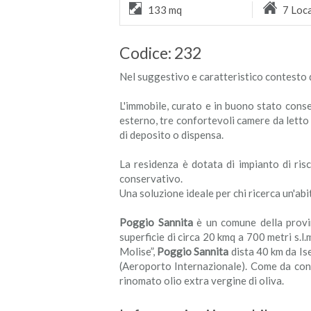
133 mq
7 Loca
Codice: 232
Nel suggestivo e caratteristico contesto 
L'immobile, curato e in buono stato cons
esterno, tre confortevoli camere da letto 
di deposito o dispensa.
La residenza è dotata di impianto di r
conservativo.
Una soluzione ideale per chi ricerca un'ab
Poggio Sannita
è un comune della provin
superficie di circa 20 kmq a 700 metri s.
Molise”,
Poggio Sannita
dista 40 km da Is
(Aeroporto Internazionale). Come da conf
rinomato olio extra vergine di oliva.