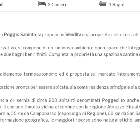
li
3 Camere
3 Bagni
di
Poggio Sannita
, si propone in
Vendita
una proprietà cielo-terra dispo
ervativo, si compone di un luminoso ambiente open space che integ
e due bagni ben rifiniti. Completa la proprietà una spaziosa cantina 
iscaldamento termoautonomo ed è proposta sul mercato interamente
itazione pronta per essere abitata, sia come residenza principale sia
cia di Isernia di circa 800 abitanti denominati Poggesi (o anche 
l.m. Il comune è molto vicino al confine con la regione Abruzzo. Situ
ernia, 55 km da Campobasso (capoluogo di Regione), 60 km da San Sal
ormazione geografica, le maggiori risorse sono naturalistiche, amb