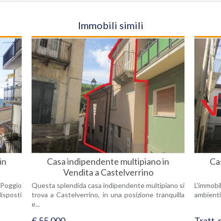
Immobili simili
in
Casa indipendente multipiano in
Ca
Vendita a Castelverrino
 Poggio
Questa splendida casa indipendente multipiano si
L'immobi
disposti
trova a Castelverrino, in una posizione tranquilla
ambienti 
e...
€ 55.000
Tratt. 