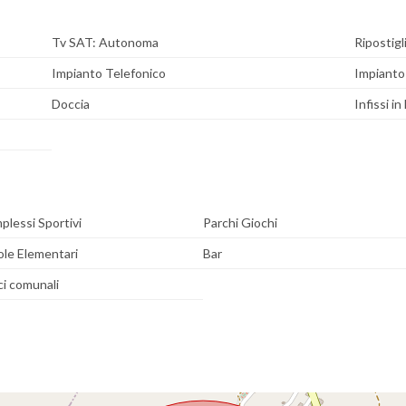
Tv SAT: Autonoma
Ripostigl
Impianto Telefonico
Impianto 
Doccia
Infissi in
lessi Sportivi
Parchi Giochi
ole Elementari
Bar
ci comunali