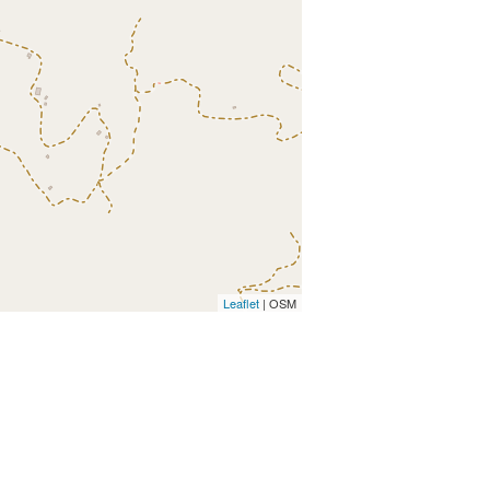
Leaflet
| OSM