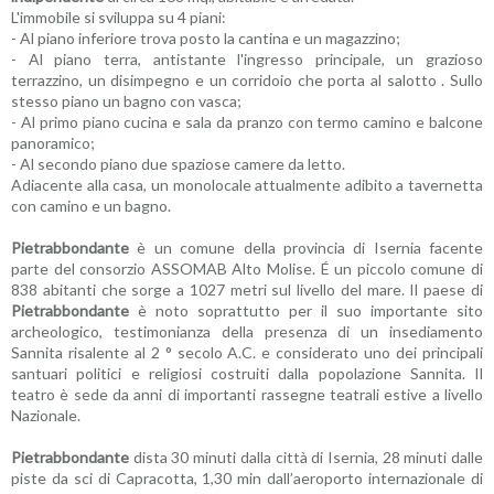
L'immobile si sviluppa su 4 piani:
- Al piano inferiore trova posto la cantina e un magazzino;
- Al piano terra, antistante l'ingresso principale, un grazioso
terrazzino, un disimpegno e un corridoio che porta al salotto . Sullo
stesso piano un bagno con vasca;
- Al primo piano cucina e sala da pranzo con termo camino e balcone
panoramico;
- Al secondo piano due spaziose camere da letto.
Adiacente alla casa, un monolocale attualmente adibito a tavernetta
con camino e un bagno.
Pietrabbondante
è un comune della provincia di Isernia facente
parte del consorzio ASSOMAB Alto Molise. É un piccolo comune di
838 abitanti che sorge a 1027 metri sul livello del mare. Il paese di
Pietrabbondante
è noto soprattutto per il suo importante sito
archeologico, testimonianza della presenza di un insediamento
Sannita risalente al 2 ° secolo A.C. e considerato uno dei principali
santuari politici e religiosi costruiti dalla popolazione Sannita. Il
teatro è sede da anni di importanti rassegne teatrali estive a livello
Nazionale.
Pietrabbondante
dista 30 minuti dalla città di Isernia, 28 minuti dalle
piste da sci di Capracotta, 1,30 min dall’aeroporto internazionale di