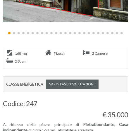
168 mq
7 Locali
2 Camere
2 Bagni
CLASSE ENERGETICA
VA - IN FASE DI VALUTAZIONE
Codice: 247
€ 35.000
A ridosso della piazza principale di
Pietrabbondante
,
Casa
indipendente
di circa 168 mq., abitabile e arredata.