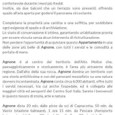
confortevole durante i mesi più freddi.
Inoltre, sia due balconi che un terrazzo sono presenti, offrendo
spazio all'aria aperta per godersi il panorama circostante.
Completano la proprietà una cantina e una soffitta, per soddisfare
ogni esigenza di spazio e di archiviazione.
Lo stato di conservazione è ottimo, garantendo un'abitazione pronta
per essere vissuta senza alcun intervento di ristrutturazione.
Non perdere l'opportunità di acquistare questo
Appartamento
in una
delle zone più belle di
Agnone
, con tutti i servizi e le comodità a
portata di mano.
Agnone
è al centro del territorio dell'Alto Molise che,
paesaggisticamente e storicamente, è l'area più attraente della
regione. Dall'alto della sua rocca,
Agnone
domina un territorio con
una storia antichissima e con dei panorami mozzafiato su una natura
davvero incontaminata.
Agnone
conta circa 6.000 abitanti, offre tutti
i servizi necessari, tra cui anche l'ospedale, ed è collegata alle
maggiori città ed aeroporti del Centro Sud Italia. Sarete i benvenuti
in questo tesoro di storia, arte e natura.
Agnone
dista 20 min. dalle piste da sci di Capracotta, 50 min. da
Vasto (stazione balneare), 1 ora 15 min. da Pescara (Aeroporto