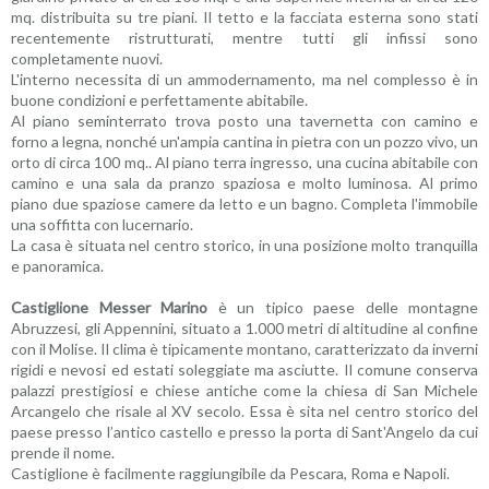
mq. distribuita su tre piani. Il tetto e la facciata esterna sono stati
recentemente ristrutturati, mentre tutti gli infissi sono
completamente nuovi.
L'interno necessita di un ammodernamento, ma nel complesso è in
buone condizioni e perfettamente abitabile.
Al piano seminterrato trova posto una tavernetta con camino e
forno a legna, nonché un'ampia cantina in pietra con un pozzo vivo, un
orto di circa 100 mq.. Al piano terra ingresso, una cucina abitabile con
camino e una sala da pranzo spaziosa e molto luminosa. Al primo
piano due spaziose camere da letto e un bagno. Completa l'immobile
una soffitta con lucernario.
La casa è situata nel centro storico, in una posizione molto tranquilla
e panoramica.
Castiglione Messer Marino
è un tipico paese delle montagne
Abruzzesi, gli Appennini, situato a 1.000 metri di altitudine al confine
con il Molise. Il clima è tipicamente montano, caratterizzato da inverni
rigidi e nevosi ed estati soleggiate ma asciutte. Il comune conserva
palazzi prestigiosi e chiese antiche come la chiesa di San Michele
Arcangelo che risale al XV secolo. Essa è sita nel centro storico del
paese presso l’antico castello e presso la porta di Sant'Angelo da cui
prende il nome.
Castiglione è facilmente raggiungibile da Pescara, Roma e Napoli.