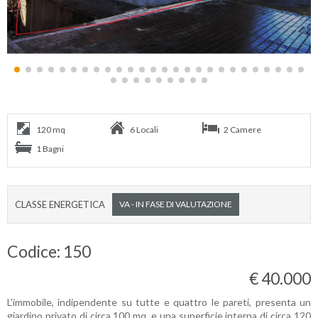
120 mq
6 Locali
2 Camere
1 Bagni
CLASSE ENERGETICA
VA - IN FASE DI VALUTAZIONE
Codice: 150
€ 40.000
L'immobile, indipendente su tutte e quattro le pareti, presenta un
giardino privato di circa 100 mq. e una superficie interna di circa 120