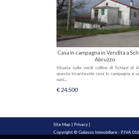
Casa in campagna in Vendita a Schi
Abruzzo
Situata sulle verdi colline di Schiavi di 
questa incantevole casa in campagna è u
oasi...
€ 24.500
Site Map
|
Privacy
|
Copyright © Galasso Immobiliare - P.IVA 01