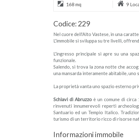
168 mq
9 Loca
Codice: 229
Nel cuore dell'Alto Vastese, in una caratte
L'immobile si sviluppa su tre livelli, offr
L'ingresso principale si apre su una sp
funzionale.
Salendo, si trova la zona notte che accog
una mansarda interamente abitabile, uno s
La proprietà vanta uno spazio esterno pr
Schiavi di Abruzzo
è un comune di circa 1.
rinvenuti innumerevoli reperti archeologi
Santuario ed un Tempio Italico. Tradizion
turismo di un territorio ricco di risorse n
Informazioni immobile