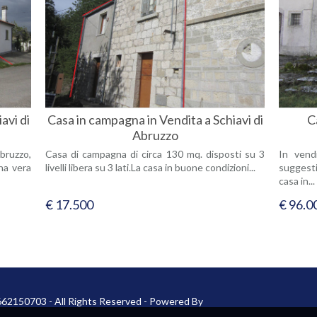
avi di
Casa in campagna in Vendita a Schiavi di
C
Abruzzo
Abruzzo,
Casa di campagna di circa 130 mq. disposti su 3
In vendi
na vera
livelli libera su 3 lati.La casa in buone condizioni...
suggesti
casa in...
€ 17.500
€ 96.0
662150703 - All Rights Reserved - Powered By