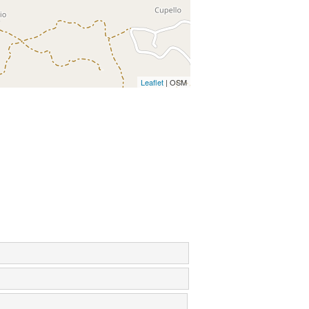
Leaflet
| OSM