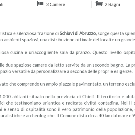
li
3 Camere
2 Bagni
ristica e silenziosa frazione di
Schiavi di Abruzzo
, sorge questa sple
endo ambienti spaziosi, una distribuzione ottimale dei locali e un gran
aziosa cucina e un'accogliente sala da pranzo. Questo livello osp
lie due spaziose camere da letto servite da un secondo bagno. La p
pazio versatile da personalizzare a seconda delle proprie esigenze.
ivato che comprende un ampio piazzale pavimentato, un terreno escl
000 abitanti situato nella provincia di Chieti. Il territorio è abit
ci che testimoniano un’antica e radicata civiltà contadina. Nel II
i e senso di ospitalità sono il vero patrimonio della popolazione,
aturalistiche e archeologiche. Il Comune dista circa 40 km dal mare e 