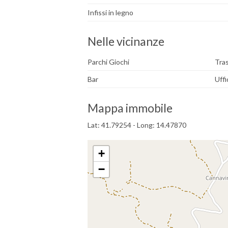
Infissi in legno
Nelle vicinanze
Parchi Giochi
Tras
Bar
Uffi
Mappa immobile
Lat: 41.79254 - Long: 14.47870
+
−