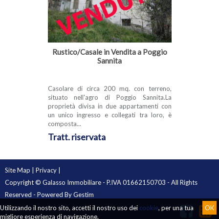
Rustico/Casale in Vendita a Poggio
Sannita
Casolare di circa 200 mq. con terreno,
situato nell'agro di Poggio Sannita.La
proprietà divisa in due appartamenti con
un unico ingresso e collegati tra loro, è
composta...
Tratt. riservata
Site Map
|
Privacy
|
Copyright © Galasso Immobiliare - P.IVA 01662150703 - All Rights
Reserved - Powered By
Gestim
Utilizzando il nostro sito, accetti il nostro uso dei
cookie
, per una tua
OK
migliore esperienza di navigazione.