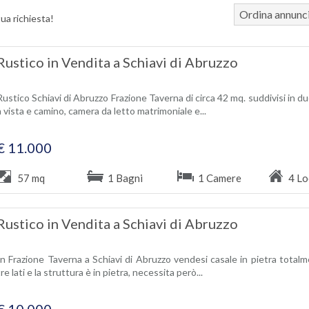
Ordina annunc
tua richiesta!
Rustico in Vendita a Schiavi di Abruzzo
Rustico Schiavi di Abruzzo Frazione Taverna di circa 42 mq. suddivisi in due
a vista e camino, camera da letto matrimoniale e...
€ 11.000
57 mq
1 Bagni
1 Camere
4 Lo
Rustico in Vendita a Schiavi di Abruzzo
In Frazione Taverna a Schiavi di Abruzzo vendesi casale in pietra totalm
tre lati e la struttura è in pietra, necessita però...