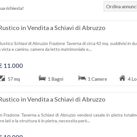
Ordina annunc
tua richiesta!
Rustico in Vendita a Schiavi di Abruzzo
Rustico Schiavi di Abruzzo Frazione Taverna di circa 42 mq. suddivisi in due
a vista e camino, camera da letto matrimoniale e...
€ 11.000
57 mq
1 Bagni
1 Camere
4 Lo
Rustico in Vendita a Schiavi di Abruzzo
In Frazione Taverna a Schiavi di Abruzzo vendesi casale in pietra totalm
tre lati e la struttura è in pietra, necessita però...