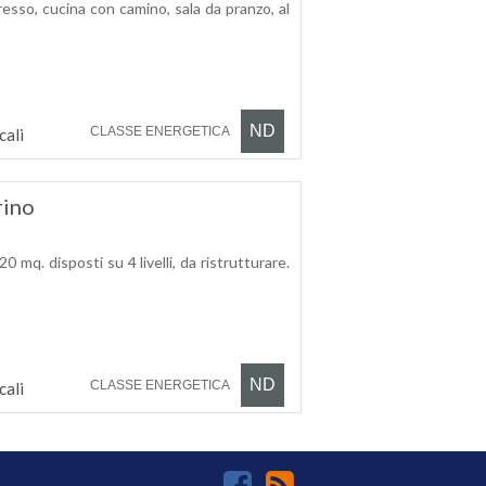
resso, cucina con camino, sala da pranzo, al
ND
CLASSE ENERGETICA
cali
rino
 mq. disposti su 4 livelli, da ristrutturare.
ND
CLASSE ENERGETICA
cali