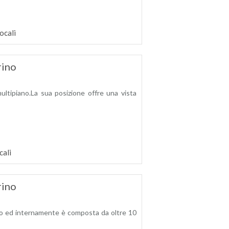
ocali
rino
ultipiano.La sua posizione offre una vista
cali
rino
ico ed internamente è composta da oltre 10